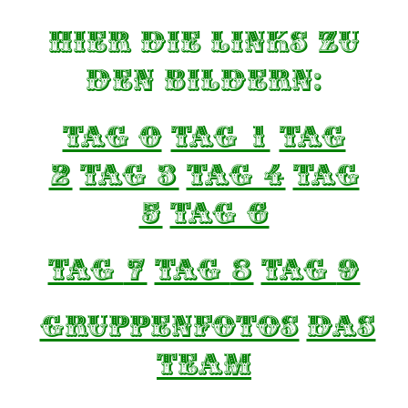
Hier die Links zu
den Bildern:
Tag 0
TAG 1
TAG
2
TAG 3
TAG 4
TAG
5
TAG 6
TAG
7
TAG
8
TAG
9
GRuppenfotos
Das
TEAM