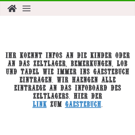
Zum
Inhalt
springen
Ihr kOEnnt Infos an die Kinder oder
an das Zeltlager, Bemerkungen, Lob
und Tadel wie immer ins GAEstebuch
eintragen. Wir haengen alle
EintrAEge an das Infoboard des
Zeltlagers. Hier der
Link
zum
GAEstebuch
.