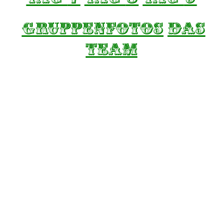
GRuppenfotos
Das
TEAM