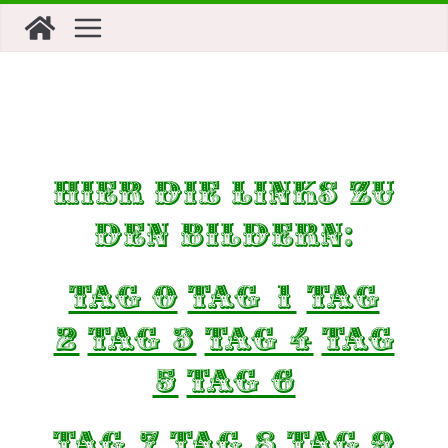
Zum
Inhalt
springen
Hier die Links zu
den Bildern:
Tag 0
TAG 1
TAG
2
TAG 3
TAG 4
TAG
5
TAG 6
TAG
7
TAG
8
TAG
9