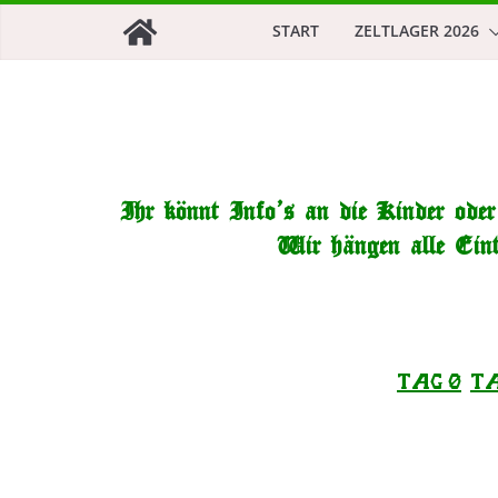
Zum
START
ZELTLAGER 2026
Inhalt
springen
Ihr könnt Info’s an die Kinder ode
Wir hängen alle Eint
Tag 0
Ta