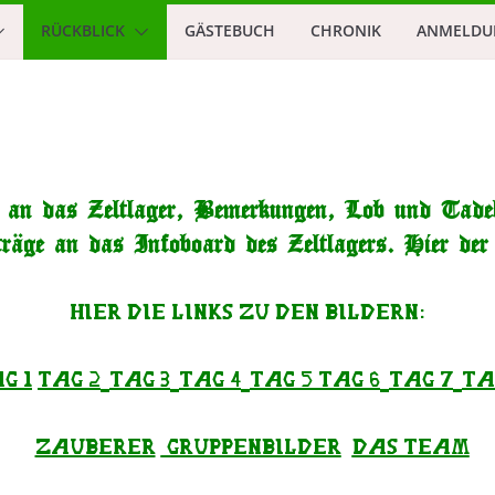
RÜCKBLICK
GÄSTEBUCH
CHRONIK
ANMELDU
r an das Zeltlager, Bemerkungen, Lob und Tadel
räge an das Infoboard des Zeltlagers. Hier de
Hier die Links zu den Bildern:
g 1
Tag 2
Tag 3
Tag 4
Tag 5
Tag 6
Tag 7
Ta
Zauberer
Gruppenbilder
Das Team