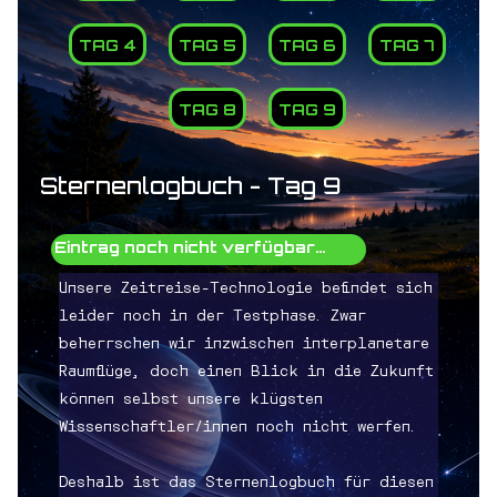
TAG 4
TAG 5
TAG 6
TAG 7
TAG 8
TAG 9
Sternenlogbuch - Tag 9
Eintrag noch nicht verfügbar...
Unsere Zeitreise-Technologie befindet sich
leider noch in der Testphase. Zwar
beherrschen wir inzwischen interplanetare
Raumflüge, doch einen Blick in die Zukunft
können selbst unsere klügsten
Wissenschaftler/innen noch nicht werfen.
Deshalb ist das Sternenlogbuch für diesen