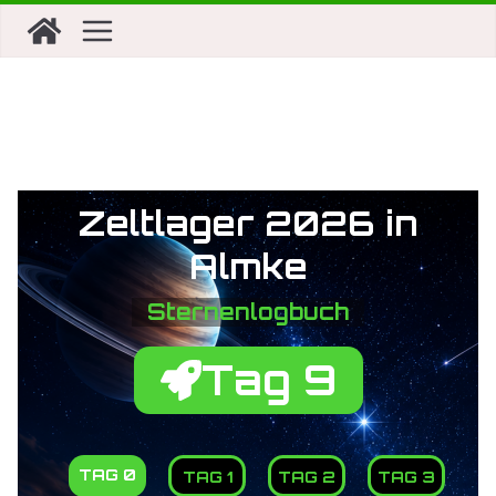
Zeltlager 2026 in
Almke
Sternenlogbuch
Tag 9
TAG 0
TAG 1
TAG 2
TAG 3