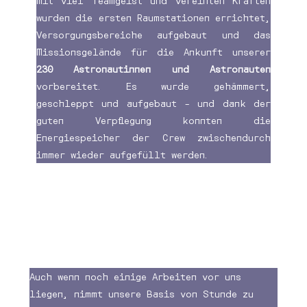
Mit viel Teamgeist und vereinten Kräften
wurden die ersten Raumstationen errichtet,
Versorgungsbereiche aufgebaut und das
Missionsgelände für die Ankunft unserer
230 Astronautinnen und Astronauten
vorbereitet. Es wurde gehämmert,
geschleppt und aufgebaut – und dank der
guten Verpflegung konnten die
Energiespeicher der Crew zwischendurch
immer wieder aufgefüllt werden.
Auch wenn noch einige Arbeiten vor uns
liegen, nimmt unsere Basis von Stunde zu