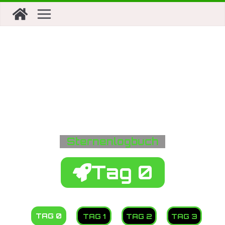
Zeltlager 2026 in
Almke
Sternenlogbuch
Tag 0
TAG 0
TAG 1
TAG 2
TAG 3