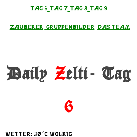
Tag 6
Tag 7
Tag 8
Tag 9
Zauberer
Gruppenbilder
Das Team
Daily
Z
elti- Tag
6
Wetter: 20 °C Wolkig