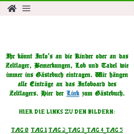
Zum
Inhalt
springen
Ihr könnt Info’s an die Kinder oder an das
Zeltlager, Bemerkungen, Lob und Tadel wie
immer ins Gästebuch eintragen. Wir hängen
alle Einträge an das Infoboard des
Zeltlagers. Hier der
Link
zum Gästebuch.
Hier die Links zu den Bildern:
Tag 0
Tag 1
Tag 2
Tag 3
Tag 4
Tag 5