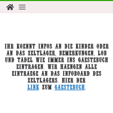
Zum
Inhalt
springen
Ihr kOEnnt Infos an die Kinder oder
an das Zeltlager, Bemerkungen, Lob
und Tadel wie immer ins GAEstebuch
eintragen. Wir haengen alle
EintrAEge an das Infoboard des
Zeltlagers. Hier der
Link
zum
GAEstebuch
.