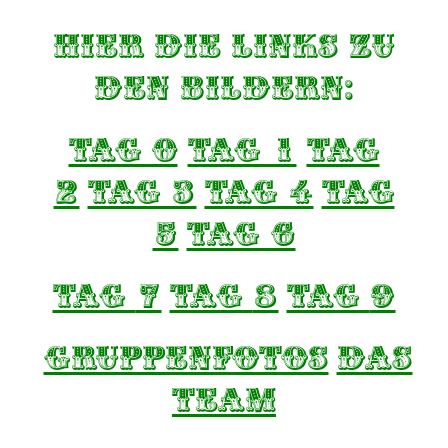
Hier die Links zu
den Bildern:
Tag 0
TAG 1
TAG
2
TAG 3
TAG 4
TAG
5
TAG 6
TAG
7
TAG
8
TAG
9
GRuppenfotos
Das
TEAM