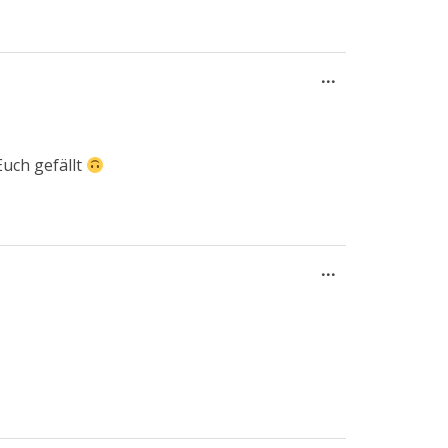
Diese
...
Metabox
ein-/ausblend
Euch gefällt
Diese
...
Metabox
ein-/ausblend