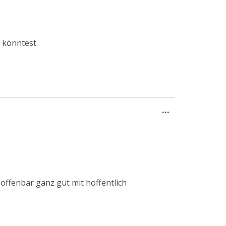
ein-/ausblend
 könntest.
Diese
...
Metabox
ein-/ausblend
 offenbar ganz gut mit hoffentlich