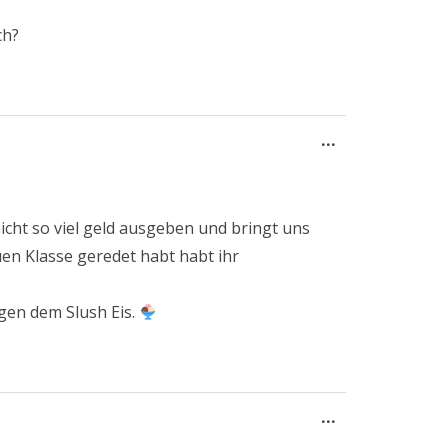
ch?
Diese
...
Metabox
ein-/ausblend
icht so viel geld ausgeben und bringt uns
r neuen Klasse geredet habt habt ihr
egen dem Slush Eis.
Diese
...
Metabox