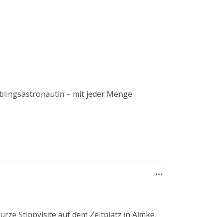
eblingsastronautin – mit jeder Menge
Diese
...
Metabox
ein-/ausblend
ze Stippvisite auf dem Zeltplatz in Almke.