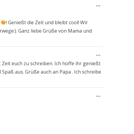
Diese
...
Metabox
ein-/ausblend
n
! Genießt die Zeit und bleibt cool! Wir
erwege:). Ganz liebe Grüße von Mama und
Diese
...
Metabox
eit euch zu schreiben. Ich hoffe ihr genießt
ein-/ausblend
el Spaß aus. Grüße auch an Papa . Ich schreibe
Diese
...
Metabox
ein-/ausblend