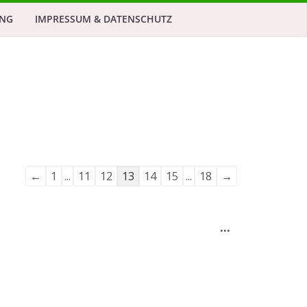
NG
IMPRESSUM & DATENSCHUTZ
Navigation
←
1
...
11
12
13
14
15
...
18
→
der
Gästebuchliste
Diese
...
Metabox
ein-/ausblend