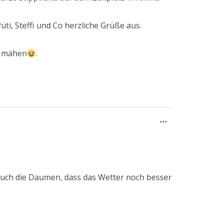
ti, Steffi und Co herzliche Grüße aus.
u mähen
.
Diese
...
Metabox
ein-/ausblend
 euch die Daumen, dass das Wetter noch besser