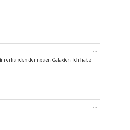
Diese
...
Metabox
eim erkunden der neuen Galaxien. Ich habe
ein-/ausblend
Diese
...
Metabox
ein-/ausblend