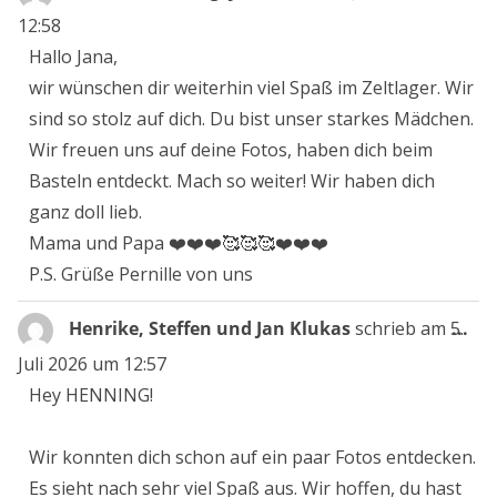
Me
12:58
ein
Hallo Jana,
wir wünschen dir weiterhin viel Spaß im Zeltlager. Wir
sind so stolz auf dich. Du bist unser starkes Mädchen.
Wir freuen uns auf deine Fotos, haben dich beim
Basteln entdeckt. Mach so weiter! Wir haben dich
ganz doll lieb.
Mama und Papa ❤️❤️❤️🥰🥰🥰❤️❤️❤️
P.S. Grüße Pernille von uns
Die
Henrike, Steffen und Jan Klukas
schrieb am
5.
...
Me
Juli 2026
um
12:57
ein
Hey HENNING!
Wir konnten dich schon auf ein paar Fotos entdecken.
Es sieht nach sehr viel Spaß aus. Wir hoffen, du hast