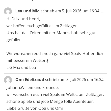
Die
Lea und Mia
schrieb am
5. Juli 2026
um
16:34
...
Me
Hi Felix und Henri,
ein
wir hoffen euch gefällt es im Zeltlager.
Uns hat das Zelten mit der Mannschaft sehr gut
gefallen.
Wir wünschen euch noch ganz viel Spaß. Hoffentlich
mit besserem Wetter☀️
L.G Mia und Lea
Die
Omi Edeltraud
schrieb am
5. Juli 2026
um
16:34
...
Me
Johann,Willem und Freunde,
ein
wir wünschen euch viel Spaß im Weltraum-Zeltlager,
schöne Spiele und jede Menge tolle Abenteuer.
Liebe Grüße von Opa und Omi