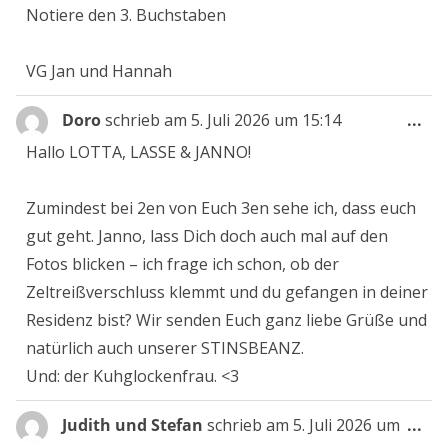
Notiere den 3. Buchstaben
VG Jan und Hannah
Die
Doro
schrieb am
5. Juli 2026
um
15:14
...
Me
Hallo LOTTA, LASSE & JANNO!
ein
Zumindest bei 2en von Euch 3en sehe ich, dass euch
gut geht. Janno, lass Dich doch auch mal auf den
Fotos blicken – ich frage ich schon, ob der
Zeltreißverschluss klemmt und du gefangen in deiner
Residenz bist? Wir senden Euch ganz liebe Grüße und
natürlich auch unserer STINSBEANZ.
Und: der Kuhglockenfrau. <3
Die
Judith und Stefan
schrieb am
5. Juli 2026
um
...