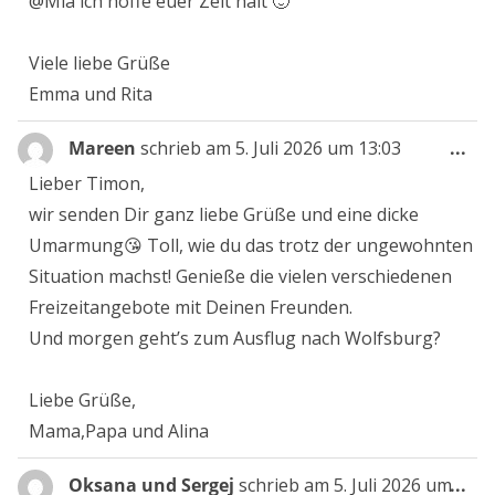
@Mia ich hoffe euer Zelt hält 🙂
Viele liebe Grüße
Emma und Rita
Die
Mareen
schrieb am
5. Juli 2026
um
13:03
...
Me
Lieber Timon,
ein
wir senden Dir ganz liebe Grüße und eine dicke
Umarmung😘 Toll, wie du das trotz der ungewohnten
Situation machst! Genieße die vielen verschiedenen
Freizeitangebote mit Deinen Freunden.
Und morgen geht’s zum Ausflug nach Wolfsburg?
Liebe Grüße,
Mama,Papa und Alina
Die
Oksana und Sergej
schrieb am
5. Juli 2026
um
...