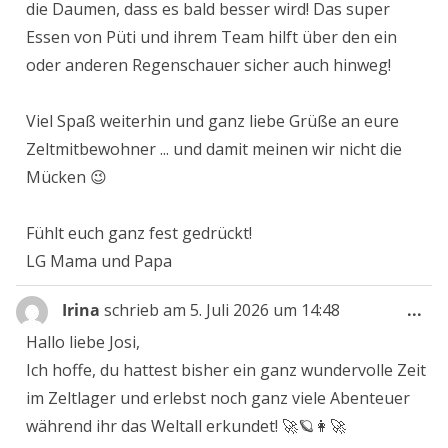
die Daumen, dass es bald besser wird! Das super
Essen von Püti und ihrem Team hilft über den ein
oder anderen Regenschauer sicher auch hinweg!
Viel Spaß weiterhin und ganz liebe Grüße an eure
Zeltmitbewohner ... und damit meinen wir nicht die
Mücken 😉
Fühlt euch ganz fest gedrückt!
LG Mama und Papa
Die
Irina
schrieb am
5. Juli 2026
um
14:48
...
Me
Hallo liebe Josi,
ein
Ich hoffe, du hattest bisher ein ganz wundervolle Zeit
im Zeltlager und erlebst noch ganz viele Abenteuer
während ihr das Weltall erkundet! 🚀🪐👩‍🚀