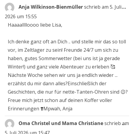
Die
Anja Wilkinson-Bienmüller
schrieb am
5. Juli
...
Me
2026
um
15:55
ein
Haaaalllloooo liebe Lisa,
Ich denke ganz oft an Dich .. und stelle mir das so toll
vor, im Zeltlager zu sein! Freunde 24/7 um sich zu
haben, gutes Sommerwetter (bei uns ist ja gerade
Winter!) und ganz viele Abenteuer zu erleben 🥰
Nächste Woche sehen wir uns ja endlich wieder ...
erzählst du mir dann alles?Einschließlich der
Geschichten, die nur für nette-Tanten-Ohren sind 😉?
Freue mich jetzt schon auf deinen Koffer voller
Erinnerungen ❣️Mpwah, Anja
Die
Oma Christel und Mama Christiane
schrieb am
...
Me
5. Juli 2026
um
15:47