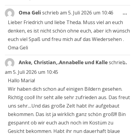
Die
Oma Geli
schrieb am
5. Juli 2026
um
10:46
...
Me
Lieber Friedrich und liebe Theda. Muss viel an euch
ein
denken, es ist nicht schön ohne euch, aber ich wünsch
euch viel Spaß und freu mich auf das Wiedersehen .
Oma Geli
Die
Anke, Christian,.Annabelle und Kalle
schrieb
...
Me
am
5. Juli 2026
um
10:45
ein
Hallo Maria!
Wir haben dich schon auf einigen Bildern gesehen.
Richtig cool! Ihr seht alle sehr zufrieden aus. Das freut
uns sehr....Und das große Zelt habt ihr aufgebaut
bekommen. Das ist ja wirklich ganz schön groß!!! Bin
gespannt ob wir euch auch noch im Kostüm zu
Gesicht bekommen. Habt ihr nun dauerhaft blaue