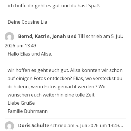
ich hoffe dir geht es gut und du hast Spaß.
Deine Cousine Lia
Die
Bernd, Katrin, Jonah und Till
schrieb am
5. Juli
...
Me
2026
um
13:49
ein
Hallo Elias und Alisa,
wir hoffen es geht euch gut. Alisa konnten wir schon
auf einigen Fotos entdecken? Elias, wo versteckst du
dich denn, wenn Fotos gemacht werden ? Wir
wünschen euch weiterhin eine tolle Zeit.
Liebe Grüße
Familie Bührmann
Die
Doris Schulte
schrieb am
5. Juli 2026
um
13:43
...