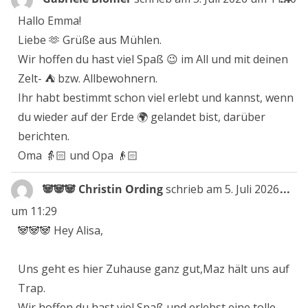
Me
Hallo Emma!
ein
Liebe 🫶 Grüße aus Mühlen.
Wir hoffen du hast viel Spaß 😉 im All und mit deinen
Zelt- ⛺️ bzw. Allbewohnern.
Ihr habt bestimmt schon viel erlebt und kannst, wenn
du wieder auf der Erde 🌍 gelandet bist, darüber
berichten.
Oma 👵🏻 und Opa 👴🏻
Die
🐼🐼🐼 Christin Ording
schrieb am
5. Juli 2026
...
Me
um
11:29
ein
🐼🐼🐼 Hey Alisa,
Uns geht es hier Zuhause ganz gut,Maz hält uns auf
Trap.
Wir hoffen du hast viel Spaß und erlebst eine tolle