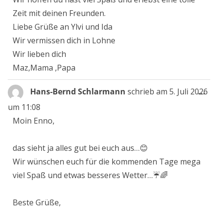
Zeit mit deinen Freunden.
Liebe Grüße an Ylvi und Ida
Wir vermissen dich in Lohne
Wir lieben dich
Maz,Mama ,Papa
Die
Hans-Bernd Schlarmann
schrieb am
5. Juli 2026
...
Me
um
11:08
ein
Moin Enno,
das sieht ja alles gut bei euch aus…😊
Wir wünschen euch für die kommenden Tage mega
viel Spaß und etwas besseres Wetter…☔️🌈
Beste Grüße,