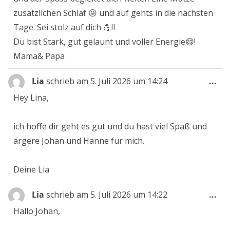
zusätzlichen Schlaf 😜 und auf gehts in die nächsten
Tage. Sei stolz auf dich 💪‼️
Du bist Stark, gut gelaunt und voller Energie😄!
Mama& Papa
Die
Lia
schrieb am
5. Juli 2026
um
14:24
...
Me
Hey Lina,
ein
ich hoffe dir geht es gut und du hast viel Spaß und
ärgere Johan und Hanne für mich.
Deine Lia
Die
Lia
schrieb am
5. Juli 2026
um
14:22
...
Me
Hallo Johan,
ein