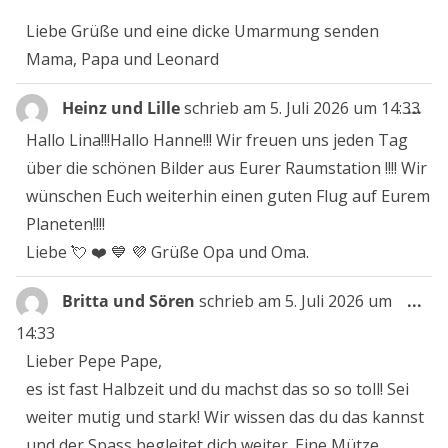
Liebe Grüße und eine dicke Umarmung senden
Mama, Papa und Leonard
Die
Heinz und Lille
schrieb am
5. Juli 2026
um
14:33
...
Me
Hallo Lina!!!Hallo Hanne!!! Wir freuen uns jeden Tag
ein
über die schönen Bilder aus Eurer Raumstation !!!! Wir
wünschen Euch weiterhin einen guten Flug auf Eurem
Planeten!!!!
Liebe 💘 ❤️ 💙 💜 Grüße Opa und Oma.
Die
Britta und Sören
schrieb am
5. Juli 2026
um
...
Me
14:33
ein
Lieber Pepe Pape,
es ist fast Halbzeit und du machst das so so toll! Sei
weiter mutig und stark! Wir wissen das du das kannst
und der Spass begleitet dich weiter. Eine Mütze