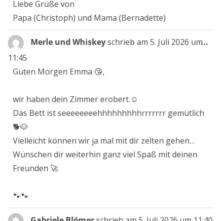
Liebe Grüße von
Papa (Christoph) und Mama (Bernadette)
Die
Merle und Whiskey
schrieb am
5. Juli 2026
um
...
Me
11:45
ein
Guten Morgen Emma 😘,
wir haben dein Zimmer erobert.☺️
Das Bett ist seeeeeeeehhhhhhhhhrrrrrrr gemütlich
🐕🐶
Vielleicht können wir ja mal mit dir zelten gehen…
Wünschen dir weiterhin ganz viel Spaß mit deinen
Freunden 🚀
🐾🐾
Die
Gabriele Blömer
schrieb am
5. Juli 2026
um
11:40
...