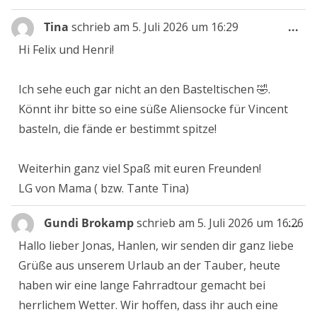
Die
Tina
schrieb am
5. Juli 2026
um
16:29
...
Me
Hi Felix und Henri!
ein
Ich sehe euch gar nicht an den Basteltischen 🤣.
Könnt ihr bitte so eine süße Aliensocke für Vincent
basteln, die fände er bestimmt spitze!
Weiterhin ganz viel Spaß mit euren Freunden!
LG von Mama ( bzw. Tante Tina)
Die
Gundi Brokamp
schrieb am
5. Juli 2026
um
16:26
...
Me
Hallo lieber Jonas, Hanlen, wir senden dir ganz liebe
ein
Grüße aus unserem Urlaub an der Tauber, heute
haben wir eine lange Fahrradtour gemacht bei
herrlichem Wetter. Wir hoffen, dass ihr auch eine