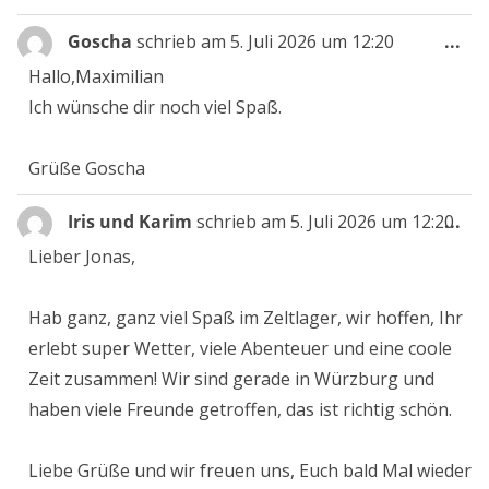
Die
Goscha
schrieb am
5. Juli 2026
um
12:20
...
Me
Hallo,Maximilian
ein
Ich wünsche dir noch viel Spaß.
Grüße Goscha
Die
Iris und Karim
schrieb am
5. Juli 2026
um
12:20
...
Me
Lieber Jonas,
ein
Hab ganz, ganz viel Spaß im Zeltlager, wir hoffen, Ihr
erlebt super Wetter, viele Abenteuer und eine coole
Zeit zusammen! Wir sind gerade in Würzburg und
haben viele Freunde getroffen, das ist richtig schön.
Liebe Grüße und wir freuen uns, Euch bald Mal wieder