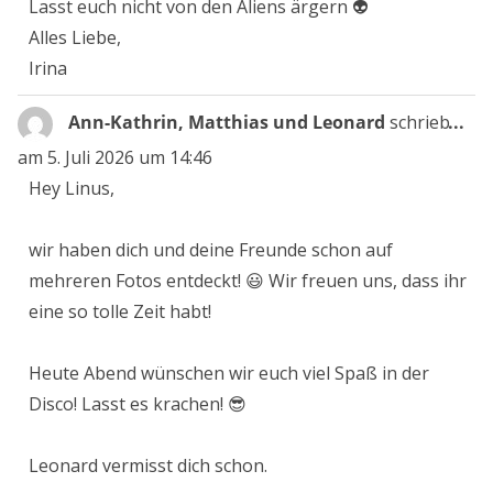
Lasst euch nicht von den Aliens ärgern 👽
Alles Liebe,
Irina
Die
Ann-Kathrin, Matthias und Leonard
schrieb
...
Me
am
5. Juli 2026
um
14:46
ein
Hey Linus,
wir haben dich und deine Freunde schon auf
mehreren Fotos entdeckt! 😃 Wir freuen uns, dass ihr
eine so tolle Zeit habt!
Heute Abend wünschen wir euch viel Spaß in der
Disco! Lasst es krachen! 😎
Leonard vermisst dich schon.