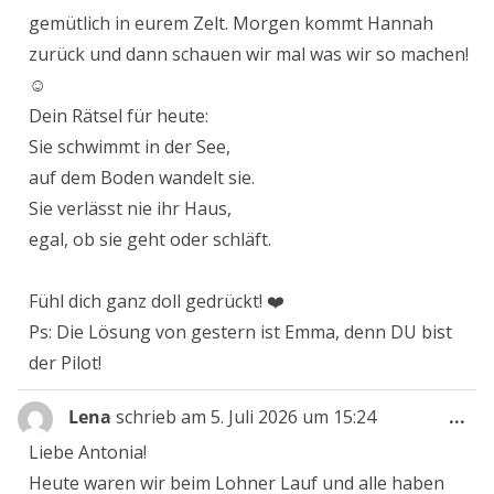
gemütlich in eurem Zelt. Morgen kommt Hannah
zurück und dann schauen wir mal was wir so machen!
☺️
Dein Rätsel für heute:
Sie schwimmt in der See,
auf dem Boden wandelt sie.
Sie verlässt nie ihr Haus,
egal, ob sie geht oder schläft.
Fühl dich ganz doll gedrückt! ❤️
Ps: Die Lösung von gestern ist Emma, denn DU bist
der Pilot!
Die
Lena
schrieb am
5. Juli 2026
um
15:24
...
Me
Liebe Antonia!
ein
Heute waren wir beim Lohner Lauf und alle haben