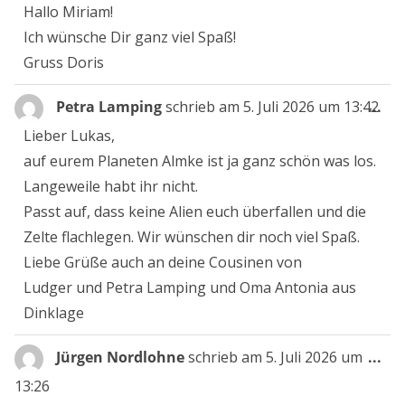
Me
Hallo Miriam!
ein
Ich wünsche Dir ganz viel Spaß!
Gruss Doris
Die
Petra Lamping
schrieb am
5. Juli 2026
um
13:42
...
Me
Lieber Lukas,
ein
auf eurem Planeten Almke ist ja ganz schön was los.
Langeweile habt ihr nicht.
Passt auf, dass keine Alien euch überfallen und die
Zelte flachlegen. Wir wünschen dir noch viel Spaß.
Liebe Grüße auch an deine Cousinen von
Ludger und Petra Lamping und Oma Antonia aus
Dinklage
Die
Jürgen Nordlohne
schrieb am
5. Juli 2026
um
...
Me
13:26