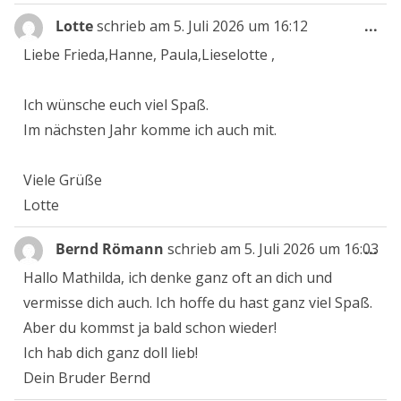
Die
Lotte
schrieb am
5. Juli 2026
um
16:12
...
Me
Liebe Frieda,Hanne, Paula,Lieselotte ,
ein
Ich wünsche euch viel Spaß.
Im nächsten Jahr komme ich auch mit.
Viele Grüße
Lotte
Die
Bernd Römann
schrieb am
5. Juli 2026
um
16:03
...
Me
Hallo Mathilda, ich denke ganz oft an dich und
ein
vermisse dich auch. Ich hoffe du hast ganz viel Spaß.
Aber du kommst ja bald schon wieder!
Ich hab dich ganz doll lieb!
Dein Bruder Bernd