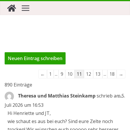
Zum
Inhalt
springen
Navigation
←
1
...
9
10
11
12
13
...
18
→
der
890 Einträge
Gästebuchliste
Die
Theresa und Matthias Steinkamp
schrieb am
...
5.
Me
Juli 2026
um
16:53
ein
Hi Henriette und JT,
wie schaut es aus bei euch? Sind eure Zelte noch
trocken! Wir wünschen euch sooooo sehr besseres