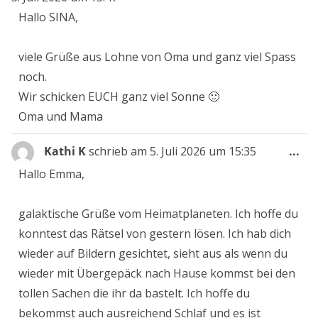
ein
Hallo SINA,
viele Grüße aus Lohne von Oma und ganz viel Spass
noch.
Wir schicken EUCH ganz viel Sonne 🙂
Oma und Mama
Die
Kathi K
schrieb am
5. Juli 2026
um
15:35
...
Me
Hallo Emma,
ein
galaktische Grüße vom Heimatplaneten. Ich hoffe du
konntest das Rätsel von gestern lösen. Ich hab dich
wieder auf Bildern gesichtet, sieht aus als wenn du
wieder mit Übergepäck nach Hause kommst bei den
tollen Sachen die ihr da bastelt. Ich hoffe du
bekommst auch ausreichend Schlaf und es ist